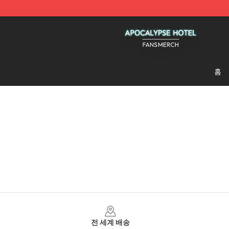
Apocalypse Hotel Shop - Official Apocalypse Hotel Me
홈
Footer
전 세계 배송