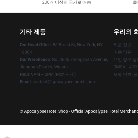
200개 이상의 국가로 배송
클
기타 제품
우리의 
Our Head Office
: 85 Broad St, New York, NY
제품 정보
10004
이용 약관
Our Warehouse
: No. 3636 Zhongshan Avenue,
개인 정보 정
Jianghan District, Wuhan
DMCA - 저
Hour
: 9AM – 5PM (Mon – Fri)
모델 번호: 
Email
: contact@apocalypse-hotel.shop
© Apocalypse Hotel Shop - Official Apocalypse Hotel Merchandi