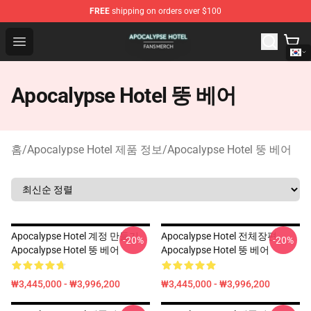
FREE
shipping on orders over $100
Apocalypse Hotel Shop - Official Apocalypse Hotel Merc
Open menu
Apocalypse Hotel 뚱 베어
홈
/
Apocalypse Hotel 제품 정보
/
Apocalypse Hotel 뚱 베어
Apocalypse Hotel 계정 만들기
Apocalypse Hotel 전체장편
-20%
-20%
Apocalypse Hotel 뚱 베어
Apocalypse Hotel 뚱 베어
₩3,445,000 - ₩3,996,200
₩3,445,000 - ₩3,996,200