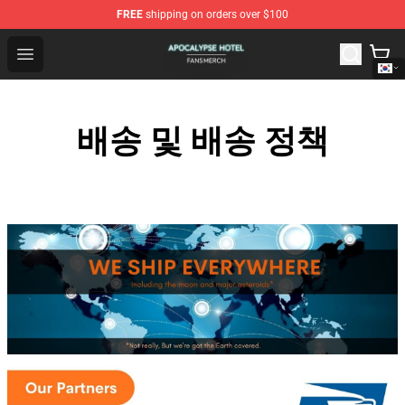
FREE
shipping on orders over $100
Apocalypse Hotel Shop - Official Apocalypse Hotel Merc
Open menu
배송 및 배송 정책