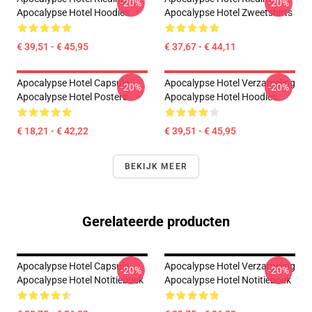
-20%
-20%
Apocalypse Hotel Hoodies
Apocalypse Hotel Zweetshirts
€ 39,51 - € 45,95
€ 37,67 - € 44,11
Apocalypse Hotel Capsule
Apocalypse Hotel Verzameling
-20%
-20%
Apocalypse Hotel Posters
Apocalypse Hotel Hoodies
€ 18,21 - € 42,22
€ 39,51 - € 45,95
BEKIJK MEER
Gerelateerde producten
Apocalypse Hotel Capsule
Apocalypse Hotel Verzameling
-20%
-20%
Apocalypse Hotel Notitieboek
Apocalypse Hotel Notitieboek