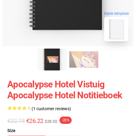
blank template
Apocalypse Hotel Vistuig
Apocalypse Hotel Notitieboek
(1 customer reviews)
€32.78
€26.22
-20%
$28.50
Size