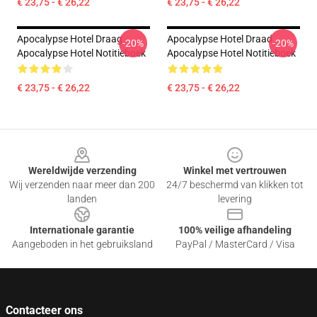
€ 23,75 - € 26,22
€ 23,75 - € 26,22
Apocalypse Hotel Draag
Apocalypse Hotel Draad
-20%
-20%
Apocalypse Hotel Notitieboek
Apocalypse Hotel Notitieboek
€ 23,75 - € 26,22
€ 23,75 - € 26,22
Footer
Wereldwijde verzending
Winkel met vertrouwen
Wij verzenden naar meer dan 200
24/7 beschermd van klikken tot
landen
levering
Internationale garantie
100% veilige afhandeling
Aangeboden in het gebruiksland
PayPal / MasterCard / Visa
Contacteer ons