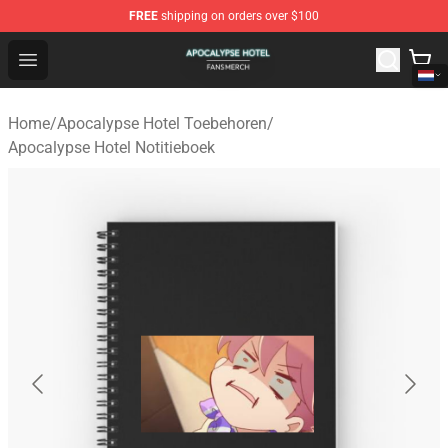
FREE
shipping on orders over $100
Apocalypse Hotel Shop - Official Apocalypse Hotel Merc
Open menu
Home
/
Apocalypse Hotel Toebehoren
/
Apocalypse Hotel Notitieboek