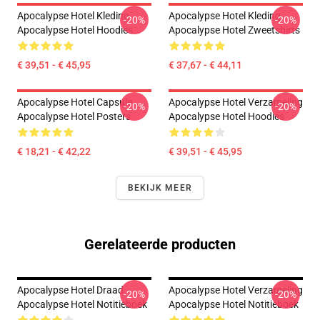
Apocalypse Hotel Kleding
Apocalypse Hotel Kleding
-20%
-20%
Apocalypse Hotel Hoodies
Apocalypse Hotel Zweetshirts
€ 39,51 - € 45,95
€ 37,67 - € 44,11
Apocalypse Hotel Capsule
Apocalypse Hotel Verzameling
-20%
-20%
Apocalypse Hotel Posters
Apocalypse Hotel Hoodies
€ 18,21 - € 42,22
€ 39,51 - € 45,95
BEKIJK MEER
Gerelateerde producten
Apocalypse Hotel Draad
Apocalypse Hotel Verzameling
-20%
-20%
Apocalypse Hotel Notitieboek
Apocalypse Hotel Notitieboek