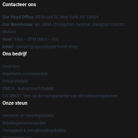
Contacteer ons
Our Head Office
: 85 Broad St, New York, NY 10004
Our Warehouse
: No. 3636 Zhongshan Avenue, Jianghan District,
Wuhan
Hour
: 9AM – 5PM (Mon – Fri)
Email
: contact@apocalypse-hotel.shop
Ons bedrijf
Over ons
Algemene voorwaarden
Privacybeleid
DMCA - Auteursrechtbeleid
CA SB657: Wet op de transparantie van de toeleveringsketen
Onze steun
Verzend- en leveringsbeleid
Betalingsvoorwaarden
Teruggave & terugbetalingsbeleid
Contacteer ons