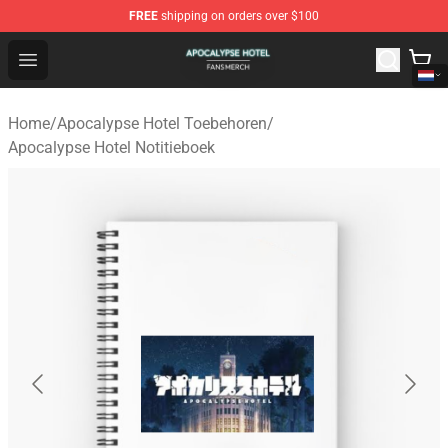
FREE
shipping on orders over $100
Apocalypse Hotel Shop - Official Apocalypse Hotel Merc
Open menu
Home
/
Apocalypse Hotel Toebehoren
/
Apocalypse Hotel Notitieboek