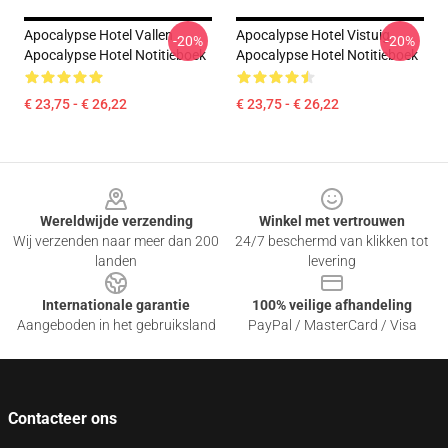
Apocalypse Hotel Vallen
Apocalypse Hotel Vistuig
-20%
-20%
Apocalypse Hotel Notitieboek
Apocalypse Hotel Notitieboek
€ 23,75 - € 26,22
€ 23,75 - € 26,22
Footer
Wereldwijde verzending
Winkel met vertrouwen
Wij verzenden naar meer dan 200
24/7 beschermd van klikken tot
landen
levering
Internationale garantie
100% veilige afhandeling
Aangeboden in het gebruiksland
PayPal / MasterCard / Visa
Contacteer ons