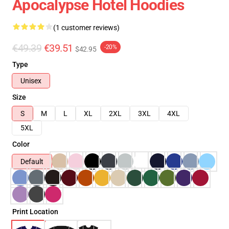
Apocalypse Hotel Hoodies
(1 customer reviews)
€49.39
€39.51
-20%
$42.95
Type
Unisex
Size
S
M
L
XL
2XL
3XL
4XL
5XL
Color
Default
Print Location