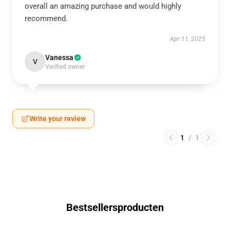
overall an amazing purchase and would highly
recommend.
Apr 11, 2025
Vanessa
V
Verified owner
Write your review
1
/
1
Bestsellersproducten