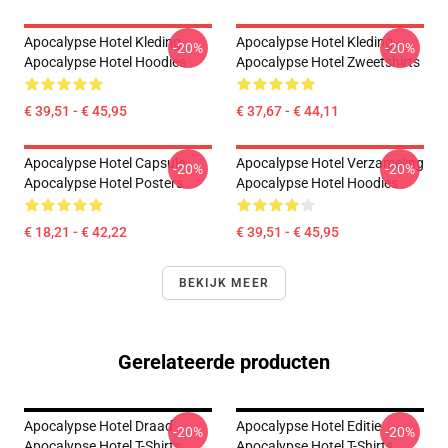
Apocalypse Hotel Kleding
Apocalypse Hotel Kleding
-20%
-20%
Apocalypse Hotel Hoodies
Apocalypse Hotel Zweetshirts
€ 39,51 - € 45,95
€ 37,67 - € 44,11
Apocalypse Hotel Capsule
Apocalypse Hotel Verzameling
-20%
-20%
Apocalypse Hotel Posters
Apocalypse Hotel Hoodies
€ 18,21 - € 42,22
€ 39,51 - € 45,95
BEKIJK MEER
Gerelateerde producten
Apocalypse Hotel Draad
Apocalypse Hotel Editie
-20%
-20%
Apocalypse Hotel T-Shirts
Apocalypse Hotel T-Shirts