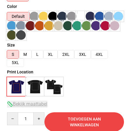
Color
Default
Size
S
M
L
XL
2XL
3XL
4XL
5XL
Print Location
Bekijk maattabel
Quantity
TOEVOEGEN AAN
WINKELWAGEN