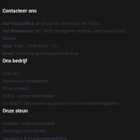
Contacteer ons
Our Head Office
: 85 Broad St, New York, NY 10004
Our Warehouse
: No. 3636 Zhongshan Avenue, Jianghan District,
Wuhan
Hour
: 9AM – 5PM (Mon – Fri)
Email
: contact@apocalypse-hotel.shop
Ons bedrijf
Over ons
Algemene voorwaarden
Privacybeleid
DMCA - Auteursrechtbeleid
CA SB657: Wet op de transparantie van de toeleveringsketen
Onze steun
Verzend- en leveringsbeleid
Betalingsvoorwaarden
Teruggave & terugbetalingsbeleid