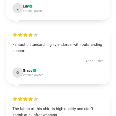
Lily
L
Verified owner
Fantastic standard, highly endorse, with outstanding
support.
Apr 11, 2025
Grace
G
Verified owner
The fabric of this shirt is high-quality and didn’t
shrink at all after washing.