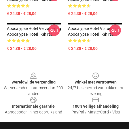
€ 24,38 - € 28,06
€ 24,38 - € 28,06
Apocalypse Hotel Verzameling
Apocalypse Hotel Vistuig
-20%
-20%
Apocalypse Hotel T-Shirts
Apocalypse Hotel T-Shirts
€ 24,38 - € 28,06
€ 24,38 - € 28,06
Footer
Wereldwijde verzending
Winkel met vertrouwen
Wij verzenden naar meer dan 200
24/7 beschermd van klikken tot
landen
levering
Internationale garantie
100% veilige afhandeling
Aangeboden in het gebruiksland
PayPal / MasterCard / Visa