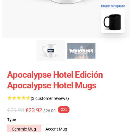
blank template
Apocalypse Hotel Edición
Apocalypse Hotel Mugs
(3 customer reviews)
€29.90
€23.92
-20%
$26.00
Type
Ceramic Mug
Accent Mug