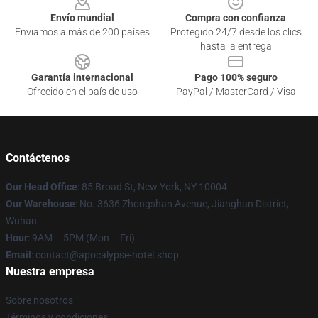
Envío mundial
Compra con confianza
Enviamos a más de 200 países
Protegido 24/7 desde los clics
hasta la entrega
Garantía internacional
Pago 100% seguro
Ofrecido en el país de uso
PayPal / MasterCard / Visa
Contáctenos
Our Head Office
: 85 Broad St, New York, NY 10004
Our Warehouse
: No. 3636 Zhongshan Avenue, Jianghan District,
Wuhan
Hour
: 9AM – 5PM (Mon – Fri)
Email
: contact@apocalypse-hotel.shop
Nuestra empresa
Sobre nosotros
Términos y condiciones