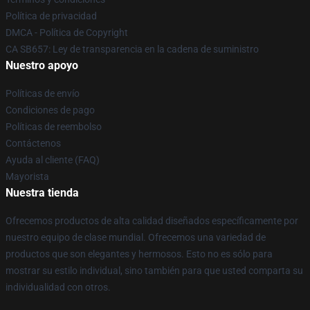
Política de privacidad
DMCA - Política de Copyright
CA SB657: Ley de transparencia en la cadena de suministro
Nuestro apoyo
Políticas de envío
Condiciones de pago
Políticas de reembolso
Contáctenos
Ayuda al cliente (FAQ)
Mayorista
Nuestra tienda
Ofrecemos productos de alta calidad diseñados específicamente por
nuestro equipo de clase mundial. Ofrecemos una variedad de
productos que son elegantes y hermosos. Esto no es sólo para
mostrar su estilo individual, sino también para que usted comparta su
individualidad con otros.