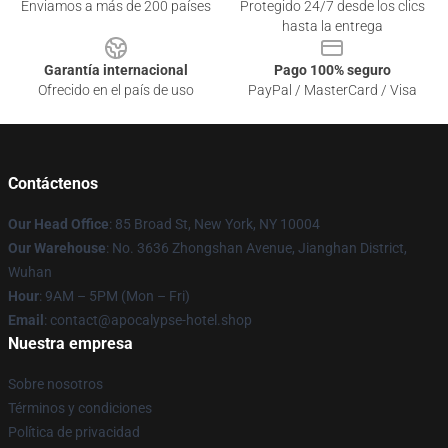
Enviamos a más de 200 países
Protegido 24/7 desde los clics
hasta la entrega
Garantía internacional
Pago 100% seguro
Ofrecido en el país de uso
PayPal / MasterCard / Visa
Contáctenos
Our Head Office
: 85 Broad St, New York, NY 10004
Our Warehouse
: No. 3636 Zhongshan Avenue, Jianghan District,
Wuhan
Hour
: 9AM – 5PM (Mon – Fri)
Email
: contact@apocalypse-hotel.shop
Nuestra empresa
Sobre nosotros
Términos y condiciones
Política de privacidad