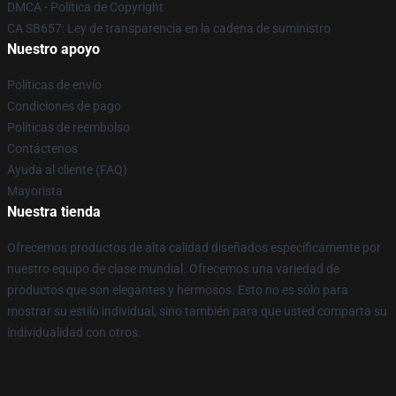
DMCA - Política de Copyright
CA SB657: Ley de transparencia en la cadena de suministro
Nuestro apoyo
Políticas de envío
Condiciones de pago
Políticas de reembolso
Contáctenos
Ayuda al cliente (FAQ)
Mayorista
Nuestra tienda
Ofrecemos productos de alta calidad diseñados específicamente por
nuestro equipo de clase mundial. Ofrecemos una variedad de
productos que son elegantes y hermosos. Esto no es sólo para
mostrar su estilo individual, sino también para que usted comparta su
individualidad con otros.