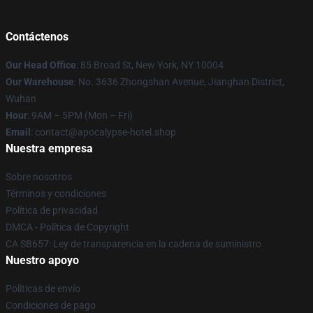
Contáctenos
Our Head Office
: 85 Broad St, New York, NY 10004
Our Warehouse
: No. 3636 Zhongshan Avenue, Jianghan District,
Wuhan
Hour
: 9AM – 5PM (Mon – Fri)
Email
: contact@apocalypse-hotel.shop
Nuestra empresa
Sobre nosotros
Términos y condiciones
Política de privacidad
DMCA - Política de Copyright
CA SB657: Ley de transparencia en la cadena de suministro
Nuestro apoyo
Políticas de envío
Condiciones de pago