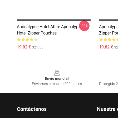
-20%
Apocalypse Hotel Attire Apocalypse
Apocalyps
Hotel Zipper Pouches
Zipper Po
19,82 €
19,82 €
$21.55
$2
Footer
Envío mundial
Enviamos a más de 200 países
Protegido 2
Contáctenos
Nuestra