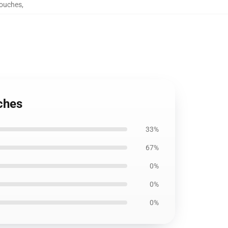
Pouches
,
ches
33%
67%
0%
0%
0%