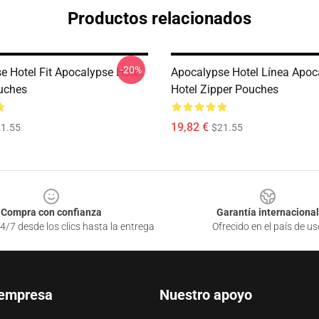
Productos relacionados
-20%
e Hotel Fit Apocalypse Hotel
Apocalypse Hotel Línea Apoc
uches
Hotel Zipper Pouches
19,82 €
1.55
$21.55
Compra con confianza
Garantía internacional
4/7 desde los clics hasta la entrega
Ofrecido en el país de us
 empresa
Nuestro apoyo