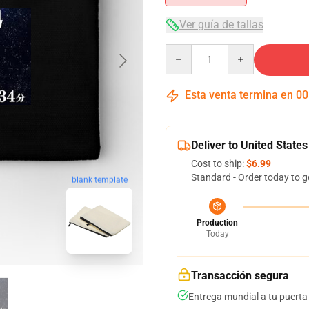
Ver guía de tallas
Quantity
Esta venta termina en
00
Deliver to United States
Cost to ship:
$6.99
Standard - Order today to g
blank template
Production
Today
Transacción segura
Entrega mundial a tu puerta