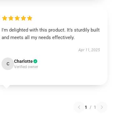
I'm delighted with this product. It’s sturdily built
and meets all my needs effectively.
Apr 11, 2025
Charlotte
C
Verified owner
1
/
1