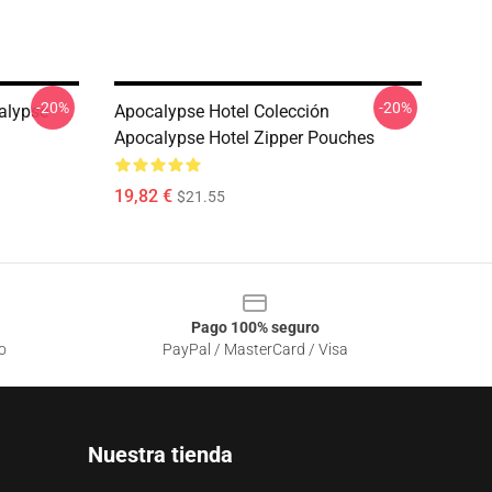
-20%
-20%
alypse
Apocalypse Hotel Colección
Apocalypse Hotel Zipper Pouches
19,82 €
$21.55
Pago 100% seguro
o
PayPal / MasterCard / Visa
Nuestra tienda