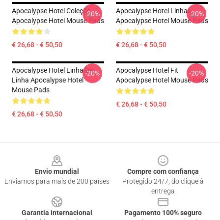
Apocalypse Hotel Coleção
Apocalypse Hotel Linhas
-20%
-20%
Apocalypse Hotel Mouse Pads
Apocalypse Hotel Mouse Pads
€ 26,68 - € 50,50
€ 26,68 - € 50,50
Apocalypse Hotel Linha De
Apocalypse Hotel Fit
-20%
-20%
Linha Apocalypse Hotel
Apocalypse Hotel Mouse Pads
Mouse Pads
€ 26,68 - € 50,50
€ 26,68 - € 50,50
Footer
Envio mundial
Compre com confiança
Enviamos para mais de 200 países
Protegido 24/7, do clique à
entrega
Garantia internacional
Pagamento 100% seguro