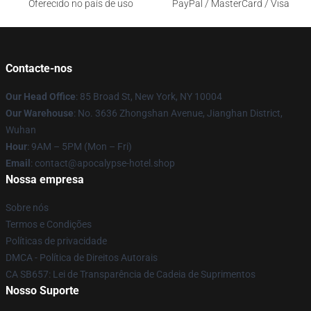
Oferecido no país de uso
PayPal / MasterCard / Visa
Contacte-nos
Our Head Office
: 85 Broad St, New York, NY 10004
Our Warehouse
: No. 3636 Zhongshan Avenue, Jianghan District,
Wuhan
Hour
: 9AM – 5PM (Mon – Fri)
Email
: contact@apocalypse-hotel.shop
Nossa empresa
Sobre nós
Termos e Condições
Políticas de privacidade
DMCA - Política de Direitos Autorais
CA SB657: Lei de Transparência de Cadeia de Suprimentos
Nosso Suporte