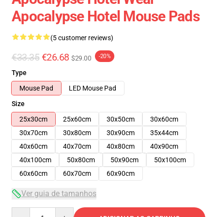
Apocalypse Hotel Mouse Pads
(5 customer reviews)
€33.35
€26.68
-20%
$29.00
Type
Mouse Pad
LED Mouse Pad
Size
25x30cm
25x60cm
30x50cm
30x60cm
30x70cm
30x80cm
30x90cm
35x44cm
40x60cm
40x70cm
40x80cm
40x90cm
40x100cm
50x80cm
50x90cm
50x100cm
60x60cm
60x70cm
60x90cm
Ver guia de tamanhos
Quantity