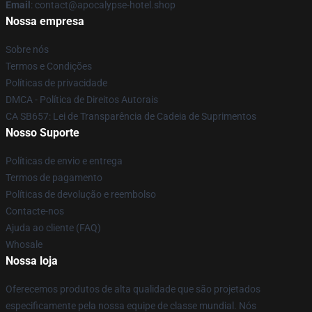
Email
: contact@apocalypse-hotel.shop
Nossa empresa
Sobre nós
Termos e Condições
Políticas de privacidade
DMCA - Política de Direitos Autorais
CA SB657: Lei de Transparência de Cadeia de Suprimentos
Nosso Suporte
Políticas de envio e entrega
Termos de pagamento
Políticas de devolução e reembolso
Contacte-nos
Ajuda ao cliente (FAQ)
Whosale
Nossa loja
Oferecemos produtos de alta qualidade que são projetados
especificamente pela nossa equipe de classe mundial. Nós