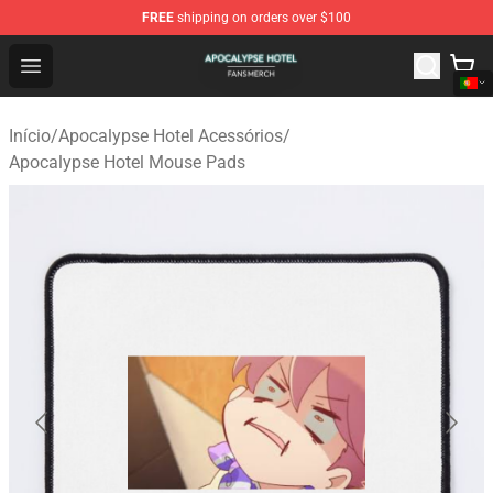
FREE
shipping on orders over $100
Apocalypse Hotel Shop - Official Apocalypse Hotel Merc
Open menu
Início
/
Apocalypse Hotel Acessórios
/
Apocalypse Hotel Mouse Pads