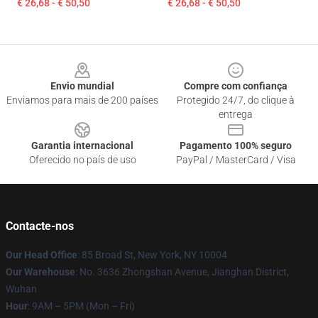
€ 26,68 - € 50,50
€ 26,68 - € 50,50
Footer
Envio mundial
Compre com confiança
Enviamos para mais de 200 países
Protegido 24/7, do clique à
entrega
Garantia internacional
Pagamento 100% seguro
Oferecido no país de uso
PayPal / MasterCard / Visa
Contacte-nos
Our Head Office
: 85 Broad St, New York, NY 10004
Our Warehouse
: No. 3636 Zhongshan Avenue, Jianghan District,
Wuhan
Hour
: 9AM – 5PM (Mon – Fri)