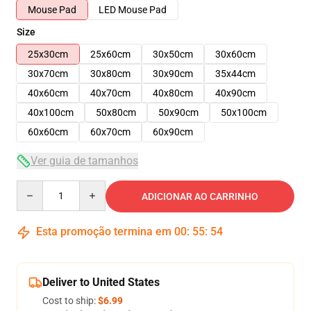
Mouse Pad
LED Mouse Pad
Size
25x30cm
25x60cm
30x50cm
30x60cm
30x70cm
30x80cm
30x90cm
35x44cm
40x60cm
40x70cm
40x80cm
40x90cm
40x100cm
50x80cm
50x90cm
50x100cm
60x60cm
60x70cm
60x90cm
Ver guia de tamanhos
Quantity
ADICIONAR AO CARRINHO
Esta promoção termina em
00
:
55
:
54
Deliver to United States
Cost to ship:
$6.99