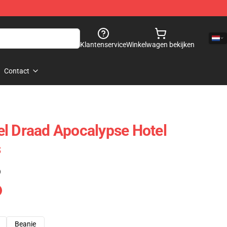
Klantenservice
Winkelwagen bekijken
Contact
l Draad Apocalypse Hotel
s
)
Beanie