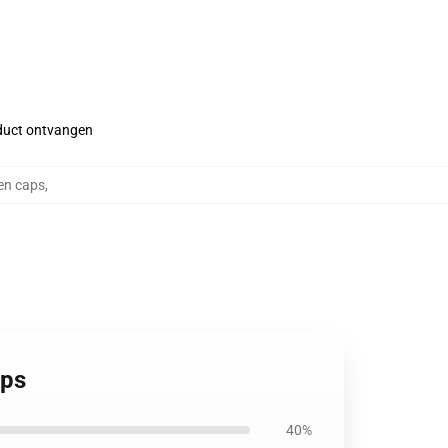
roduct ontvangen
en caps
,
aps
40%