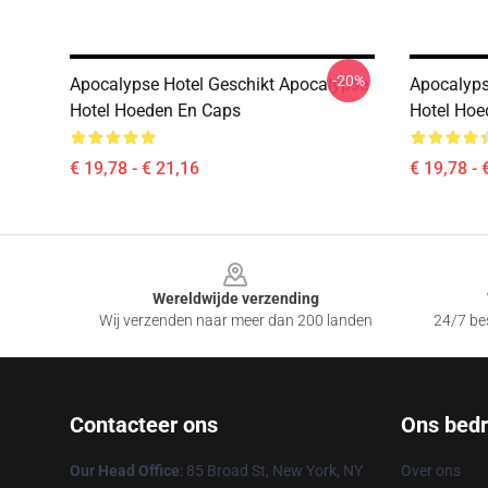
-20%
Apocalypse Hotel Geschikt Apocalypse
Apocalyps
Hotel Hoeden En Caps
Hotel Hoe
€ 19,78 - € 21,16
€ 19,78 - 
Footer
Wereldwijde verzending
Wij verzenden naar meer dan 200 landen
24/7 bes
Contacteer ons
Ons bedri
Our Head Office
: 85 Broad St, New York, NY
Over ons