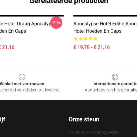
Gerelateerde producten
-20%
e Hotel Draag Apocalypse
Apocalypse Hotel Editie Apoc
den En Caps
Hotel Hoeden En Caps
€ 21,16
€ 19,78 - € 21,16
Winkel met vertrouwen
Internationale garanti
chermd van klikken tot levering
Aangeboden in het gebruik
jf
Onze steun
Verzend- en leveringsbeleid