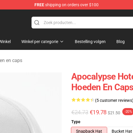
FREE
shipping on orders over $100
rchandise Store
Winkel
Winkel per categorie
Bestelling volgen
Blog
en en caps
Apocalypse Hote
Hoeden En Cap
(5 customer reviews
€24.73
€19.78
-20%
$21.50
Type
Snapback Hat
Bucket Hat