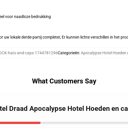
eel voor naadloze bedrukking
r uw lokale derde-partij completer, Er kunnen lichte verschillen in het p
CK-hats-and-caps-1744781296
Categorieën
:
Apocalypse Hotel Hoeden 
What Customers Say
otel Draad Apocalypse Hotel Hoeden en c