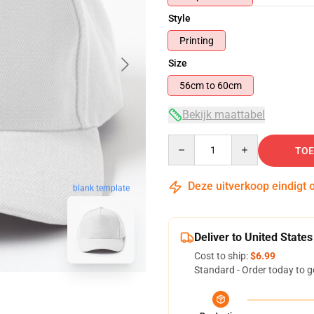
Style
Printing
Size
56cm to 60cm
Bekijk maattabel
Quantity
TOE
Deze uitverkoop eindigt 
blank template
Deliver to United States
Cost to ship:
$6.99
Standard - Order today to g