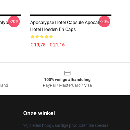
-20%
-20%
alypse
Apocalypse Hotel Capsule Apocalypse
Hotel Hoeden En Caps
€ 19,78 - € 21,16
e
100% veilige afhandeling
sland
PayPal / MasterCard / Visa
Onze winkel
Wij bieden hoogwaardige producten die speciaal