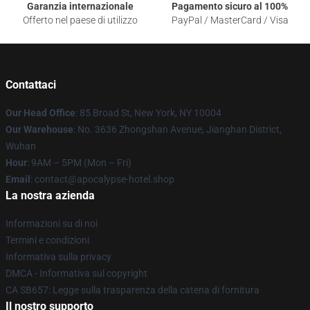
Garanzia internazionale
Pagamento sicuro al 100%
Offerto nel paese di utilizzo
PayPal / MasterCard / Visa
Contattaci
Our Head Office
: 85 Broad St, New York, NY 10004
Our Warehouse
: No. 3636 Zhongshan Avenue, Jianghan District,
Wuhan
Hour
: 9AM – 5PM (Mon – Fri)
Email
: contact@apocalypse-hotel.shop
La nostra azienda
Informazioni su di noi
Termini e condizioni
Informativa sulla privacy
DMCA - Informativa sul copyright
CA SB657: Legge sulla trasparenza della catena di fornitura
Il nostro supporto