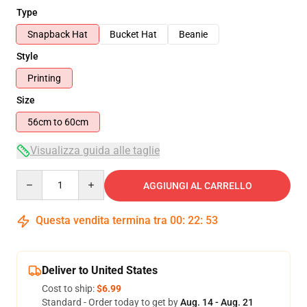
Type
Snapback Hat
Bucket Hat
Beanie
Style
Printing
Size
56cm to 60cm
Visualizza guida alle taglie
Quantity
AGGIUNGI AL CARRELLO
Questa vendita termina tra
00
:
22
:
53
Deliver to United States
Cost to ship:
$6.99
Standard - Order today to get by
Aug. 14 - Aug. 21