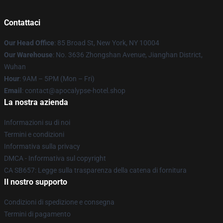
Contattaci
Our Head Office
: 85 Broad St, New York, NY 10004
Our Warehouse
: No. 3636 Zhongshan Avenue, Jianghan District,
Wuhan
Hour
: 9AM – 5PM (Mon – Fri)
Email
: contact@apocalypse-hotel.shop
La nostra azienda
Informazioni su di noi
Termini e condizioni
Informativa sulla privacy
DMCA - Informativa sul copyright
CA SB657: Legge sulla trasparenza della catena di fornitura
Il nostro supporto
Condizioni di spedizione e consegna
Termini di pagamento