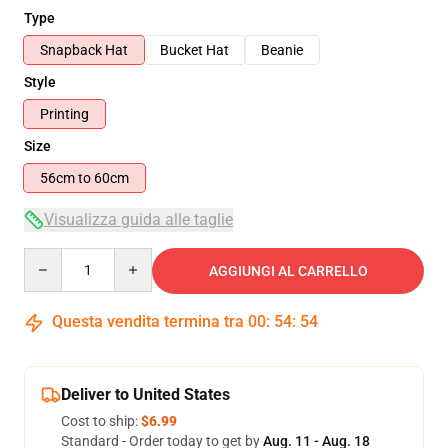
Type
Snapback Hat
Bucket Hat
Beanie
Style
Printing
Size
56cm to 60cm
Visualizza guida alle taglie
Quantity
AGGIUNGI AL CARRELLO
Questa vendita termina tra
00
:
54
:
54
Deliver to United States
Cost to ship:
$6.99
Standard - Order today to get by
Aug. 11 - Aug. 18