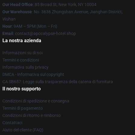
Our Head Office
: 85 Broad St, New York, NY 10004
Our Warehouse
: No. 3636 Zhongshan Avenue, Jianghan District,
Wuhan
Hour
: 9AM – 5PM (Mon – Fri)
Email
: contact@apocalypse-hotel.shop
La nostra azienda
Informazioni su di noi
Termini e condizioni
Informativa sulla privacy
DMCA - Informativa sul copyright
CA SB657: Legge sulla trasparenza della catena di fornitura
Il nostro supporto
Condizioni di spedizione e consegna
Termini di pagamento
Condizioni di ritorno e rimborso
Contattaci
Aiuto del cliente (FAQ)