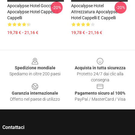
Apocalypse Hotel Goccia
Apocalypse Hotel
-20%
-20%
Apocalypse Hotel Cappelli E
Attrezzatura Apocalypse
Cappelli
Hotel Cappelli E Cappelli
19,78 € - 21,16 €
19,78 € - 21,16 €
Footer
Spedizione mondiale
Acquista in tutta sicurezza
Spediamo in oltre 200 paesi
Protetto 24/7 dai clic alla
consegna
Garanzia internazionale
Pagamento sicuro al 100%
Offerto nel paese di utilizzo
PayPal / MasterCard / Visa
Contattaci