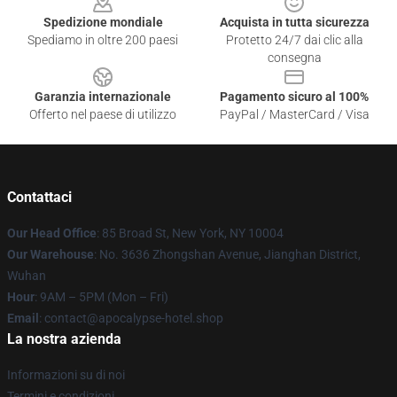
Spedizione mondiale
Acquista in tutta sicurezza
Spediamo in oltre 200 paesi
Protetto 24/7 dai clic alla
consegna
Garanzia internazionale
Pagamento sicuro al 100%
Offerto nel paese di utilizzo
PayPal / MasterCard / Visa
Contattaci
Our Head Office
: 85 Broad St, New York, NY 10004
Our Warehouse
: No. 3636 Zhongshan Avenue, Jianghan District,
Wuhan
Hour
: 9AM – 5PM (Mon – Fri)
Email
: contact@apocalypse-hotel.shop
La nostra azienda
Informazioni su di noi
Termini e condizioni