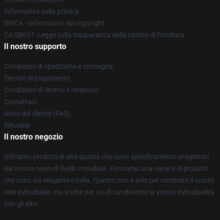
Informativa sulla privacy
DMCA - Informativa sul copyright
CA SB657: Legge sulla trasparenza della catena di fornitura
Il nostro supporto
Condizioni di spedizione e consegna
Termini di pagamento
Condizioni di ritorno e rimborso
Contattaci
Aiuto del cliente (FAQ)
Whosale
Il nostro negozio
Offriamo prodotti di alta qualità che sono specificamente progettati
dal nostro team di livello mondiale. Forniamo una varietà di prodotti
che sono sia elegante e bella. Questo non è solo per mostrare il vostro
stile individuale, ma anche per voi di condividere la vostra individualità
con gli altri.