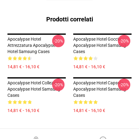
Prodotti correlati
Apocalypse Hotel
Apocalypse Hotel Goccia
-20%
-20%
Attrezzatura Apocalypse
Apocalypse Hotel Samsung
Hotel Samsung Cases
Cases
14,81 € - 16,10 €
14,81 € - 16,10 €
Apocalypse Hotel Collezione
Apocalypse Hotel Capsule
-20%
-20%
Apocalypse Hotel Samsung
Apocalypse Hotel Samsung
Cases
Cases
14,81 € - 16,10 €
14,81 € - 16,10 €
Footer