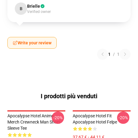
Brielle
B
Verified owner
Write your review
1
/
1
I prodotti più venduti
Apocalypse Hotel Anime
Apocalypse Hotel Fit
-20%
-20%
Merch Crewneck Man Short
Apocalypse Hotel Felpe
Sleeve Tee
37,67 € - 44,11 €