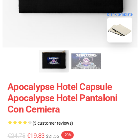
blank template
Apocalypse Hotel Capsule
Apocalypse Hotel Pantaloni
Con Cerniera
(3 customer reviews)
€24.78
€19.83
-20%
$21.55