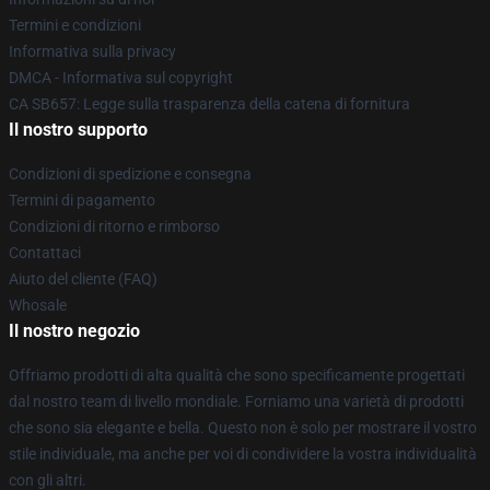
Termini e condizioni
Informativa sulla privacy
DMCA - Informativa sul copyright
CA SB657: Legge sulla trasparenza della catena di fornitura
Il nostro supporto
Condizioni di spedizione e consegna
Termini di pagamento
Condizioni di ritorno e rimborso
Contattaci
Aiuto del cliente (FAQ)
Whosale
Il nostro negozio
Offriamo prodotti di alta qualità che sono specificamente progettati
dal nostro team di livello mondiale. Forniamo una varietà di prodotti
che sono sia elegante e bella. Questo non è solo per mostrare il vostro
stile individuale, ma anche per voi di condividere la vostra individualità
con gli altri.