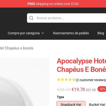
FREE
shipping on orders over $100
rchandise Store
Compre por categoria
Rastreamento de pedido
Blog
tel Chapéus e bonés
Apocalypse Hote
Chapéus E Boné
(2 customer reviews
€24.73
€19.78
-20%
$21.50
Type
Snapback Hat
Bucket Hat