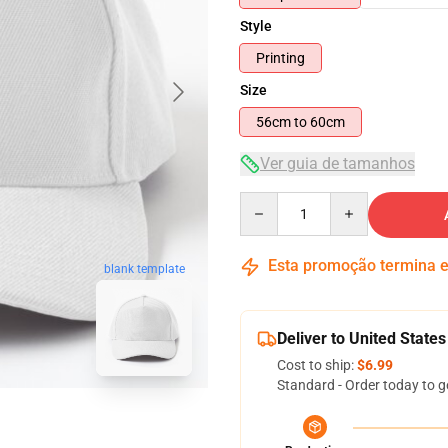
Style
Printing
Size
56cm to 60cm
Ver guia de tamanhos
Quantity
Esta promoção termina
blank template
Deliver to United States
Cost to ship:
$6.99
Standard - Order today to g