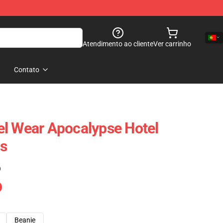
Atendimento ao cliente
Ver carrinho
Contato
l Wear Apocalypse Hotel
s
)
Beanie