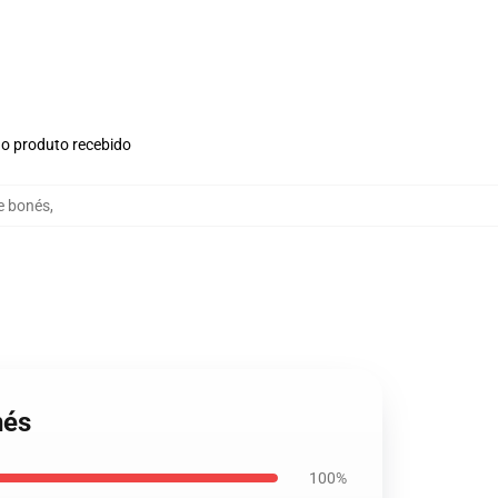
no produto recebido
e bonés
,
nés
100%