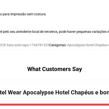
plo para impressão sem costura
ê pelo seu atendente local de terceiros, pode haver pequenas variações 
CK-hats-and-caps-1744781323
Categorias
:
Apocalypse Hotel Chapéus 
What Customers Say
otel Wear Apocalypse Hotel Chapéus e bo