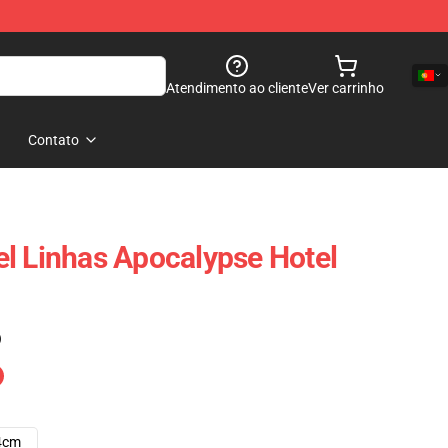
Atendimento ao cliente
Ver carrinho
Contato
l Linhas Apocalypse Hotel
)
4cm