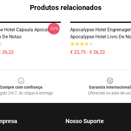
Produtos relacionados
-20%
e Hotel Cápsula Apocalypse
Apocalypse Hotel Engrenage
ro De Notas
Apocalypse Hotel Livro De N
€ 26,22
€ 23,75 - € 26,22
Compre com confiança
Garantia internacional
gido 24/7, do clique à entrega
Oferecido no país de us
mpresa
Nosso Suporte