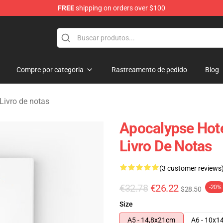
FREE
shipping on orders over $100
rchandise Store
Compre por categoria
Rastreamento de pedido
Blog
Livro de notas
Apocalypse Hote
Livro De Notas
(3 customer reviews
€32.78
€26.22
-20%
$28.50
Size
A5 - 14,8x21cm
A6 - 10x1