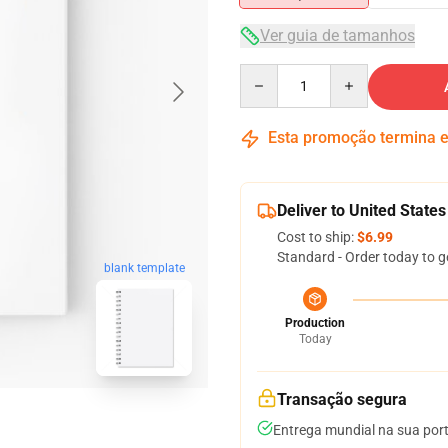
Ver guia de tamanhos
Quantity
Esta promoção termina
Deliver to United States
Cost to ship:
$6.99
Standard - Order today to g
blank template
Production
Today
Transação segura
Entrega mundial na sua por