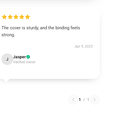
The cover is sturdy, and the binding feels
strong.
Apr 9, 2025
Jasper
J
Verified owner
1
/
1