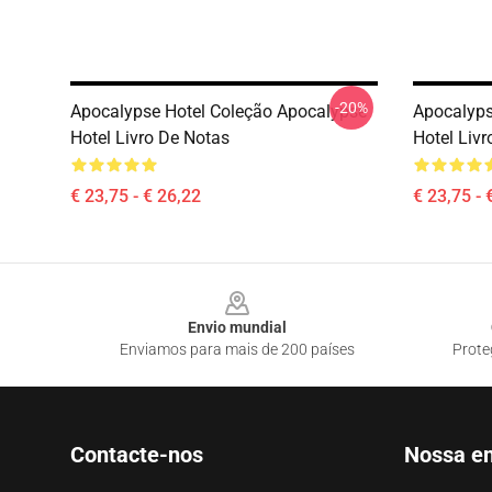
-20%
Apocalypse Hotel Coleção Apocalypse
Apocalyps
Hotel Livro De Notas
Hotel Liv
€ 23,75 - € 26,22
€ 23,75 - 
Footer
Envio mundial
Enviamos para mais de 200 países
Prote
Contacte-nos
Nossa e