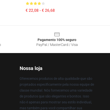
€ 22,08 - € 26,68
Pagamento 100% seguro
o
PayPal / MasterCard / Visa
Nossa loja
Oferecemos produtos de alta qualidade que são
projetados especificamente pela nossa equipe de
classe mundial. Nós fornecemos uma variedade
de produtos que são elegantes e bonitos. Isso
não é apenas para mostrar seu estilo individual,
mas também para você compartilhar sua