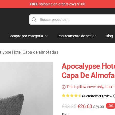
FREE
shipping on orders over $100
rchandise Store
Compre por categoria
Rastreamento de pedido
Blog
alypse Hotel Capa de almofadas
Apocalypse Hote
Capa De Almofa
This is pillow cover only, insert
(4 customer reviews
€33.35
€26.68
-20%
$29.00
Size