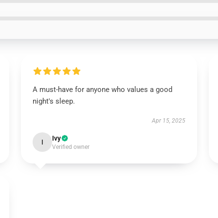
A must-have for anyone who values a good
night's sleep.
Apr 15, 2025
Ivy
I
Verified owner