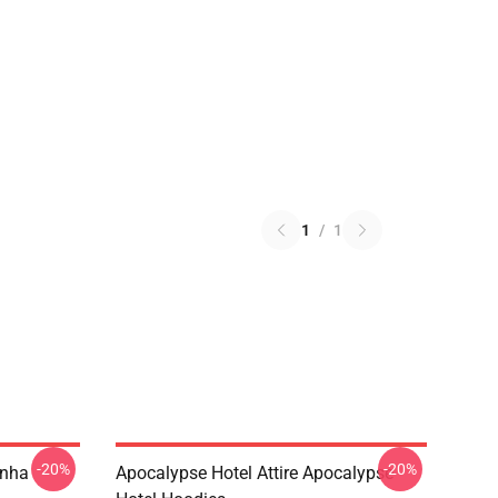
1
/
1
-20%
-20%
inha
Apocalypse Hotel Attire Apocalypse