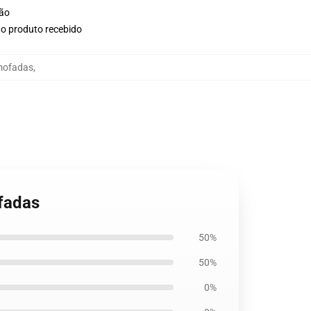
ção
no produto recebido
lmofadas
,
ofadas
50%
50%
0%