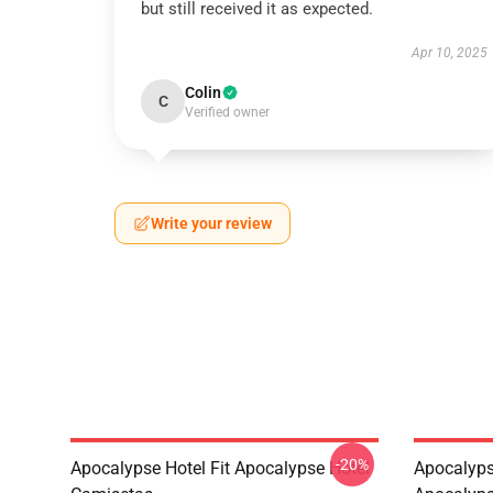
but still received it as expected.
Apr 10, 2025
Colin
C
Verified owner
Write your review
-20%
Apocalypse Hotel Fit Apocalypse Hotel
Apocalyps