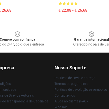
€ 26,68
€ 22,08 - € 26,68
Compre com confiança
Garantia internacional
gido 24/7, do clique à entrega
Oferecido no país de us
mpresa
Nosso Suporte
Políticas de envio e entrega
ndições
Termos de pagamento
privacidade
Políticas de devolução e reembolso
ca de Direitos Autorais
Contacte-nos
i de Transparência de Cadeia de
Ajuda ao cliente (FAQ)
Whosale