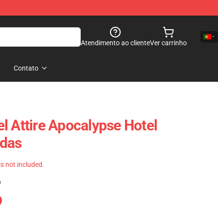
Atendimento ao cliente
Ver carrinho
Contato
l Attire Apocalypse Hotel
das
 is not included.
)