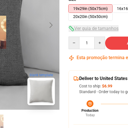
19x29in (50x75cm)
16x16
20x20in (50x50cm)
Ver guia de tamanhos
Quantity
Esta promoção termina
blank template
Deliver to United States
Cost to ship:
$6.99
Standard - Order today to g
Production
Today