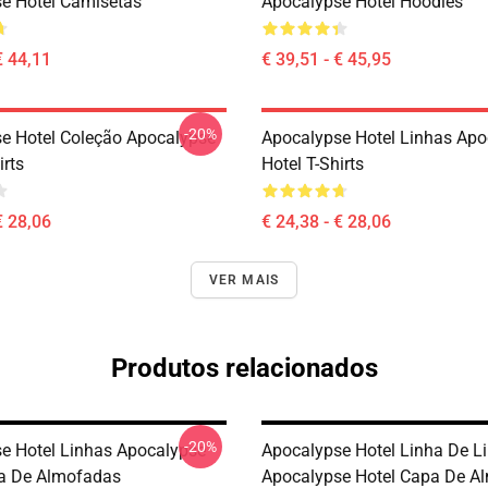
e Hotel Camisetas
Apocalypse Hotel Hoodies
€ 44,11
€ 39,51 - € 45,95
-20%
e Hotel Coleção Apocalypse
Apocalypse Hotel Linhas Apo
irts
Hotel T-Shirts
€ 28,06
€ 24,38 - € 28,06
VER MAIS
Produtos relacionados
-20%
e Hotel Linhas Apocalypse
Apocalypse Hotel Linha De L
a De Almofadas
Apocalypse Hotel Capa De A