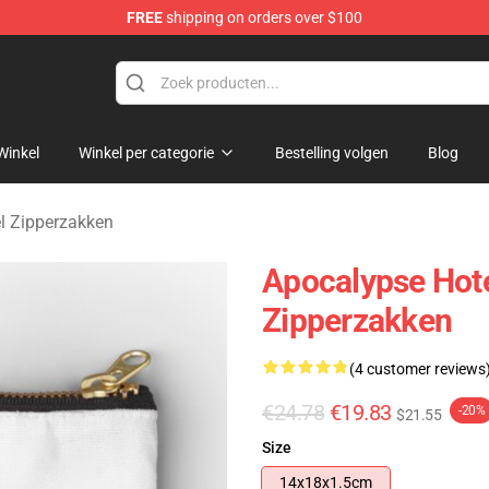
FREE
shipping on orders over $100
rchandise Store
Winkel
Winkel per categorie
Bestelling volgen
Blog
l Zipperzakken
Apocalypse Hote
Zipperzakken
(4 customer reviews
€24.78
€19.83
-20%
$21.55
Size
14x18x1.5cm