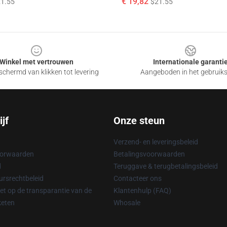
€ 19,82
1.55
$21.55
Winkel met vertrouwen
Internationale garanti
chermd van klikken tot levering
Aangeboden in het gebruik
jf
Onze steun
Verzend- en leveringsbeleid
oorwaarden
Betalingsvoorwaarden
d
Teruggave & terugbetalingsbeleid
rsrechtbeleid
Contacteer ons
t op de transparantie van de
Klantenhulp (FAQ)
keten
Whosale