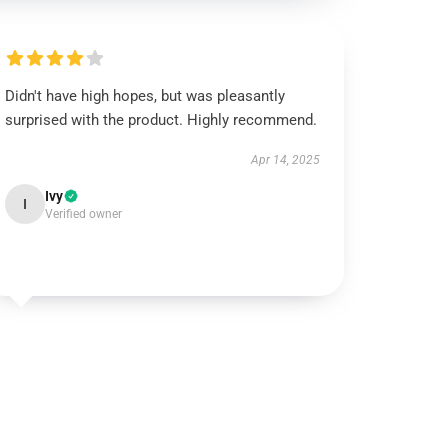
Didn't have high hopes, but was pleasantly
surprised with the product. Highly recommend.
Apr 14, 2025
Ivy
I
Verified owner