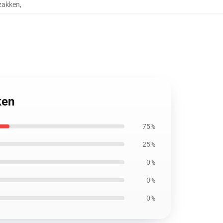
zakken
,
ken
75%
25%
0%
0%
0%