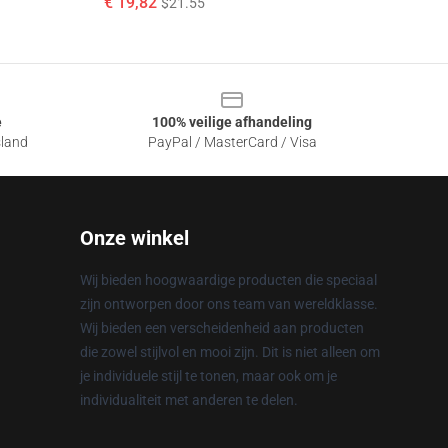
€ 19,82
$21.55
e
100% veilige afhandeling
sland
PayPal / MasterCard / Visa
Onze winkel
Wij bieden hoogwaardige producten die speciaal
zijn ontworpen door ons team van wereldklasse.
Wij bieden een verscheidenheid aan producten
die zowel stijlvol en mooi zijn. Dit is niet alleen om
je individuele stijl te tonen, maar ook om je
individualiteit met anderen te delen.