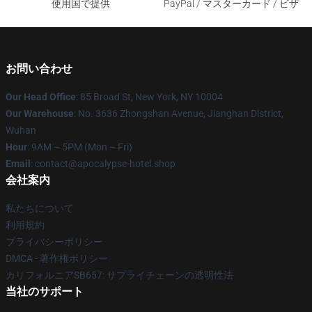
使用国で提供
PayPal / マスターカード / ビザ
お問い合わせ
Our Head Office
: 85 Broad St, New York, NY 10004
Our Warehouse
: No. 3636 Zhongshan Avenue, Jianghan District,
Wuhan
Hour
: 9AM – 5PM (Mon – Fri)
Email
: contact@apocalypse-hotel.shop
会社案内
私たちについて
利用規約
プライバシーポリシー
DMCA - 著作権ポリシー
カリフォルニアSB657: サプライチェーンの透明性法
当社のサポート