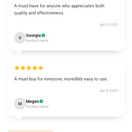
A must-have for anyone who appreciates both
quality and effectiveness.
Apr 9, 2025
Georgia
G
Verified owner
A must-buy for everyone, incredibly easy to use.
Apr 9, 2025
Megan
M
Verified owner