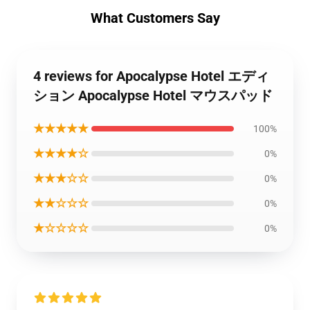
What Customers Say
4 reviews for Apocalypse Hotel エディ
ション Apocalypse Hotel マウスパッド
★★★★★
100%
★★★★☆
0%
★★★☆☆
0%
★★☆☆☆
0%
★☆☆☆☆
0%