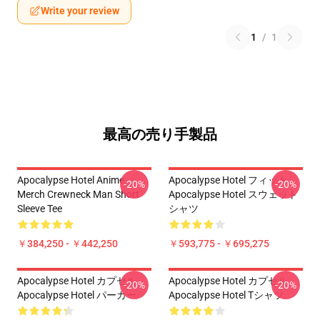
Write your review
1
/
1
最高の売り手製品
Apocalypse Hotel Anime
Apocalypse Hotel フィット
-20%
-20%
Merch Crewneck Man Short
Apocalypse Hotel スウェット
Sleeve Tee
シャツ
￥384,250 - ￥442,250
￥593,775 - ￥695,275
Apocalypse Hotel カプセル
Apocalypse Hotel カプセル
-20%
-20%
Apocalypse Hotel パーカー
Apocalypse Hotel Tシャツ