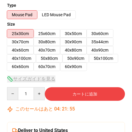
Type
Mouse Pad
LED Mouse Pad
Size
25x30cm
25x60cm
30x50cm
30x60cm
30x70cm
30x80cm
30x90cm
35x44cm
40x60cm
40x70cm
40x80cm
40x90cm
40x100cm
50x80cm
50x90cm
50x100cm
60x60cm
60x70cm
60x90cm
サイズガイドを見る
Quantity
カートに追加
このセールはあと
04
:
21
:
54
Deliver to United States