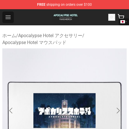
FREE
shipping on orders over $100
Apocalypse Hotel Shop - Official Apocalypse Hotel Merc
Open menu
ホーム
/
Apocalypse Hotel アクセサリー
/
Apocalypse Hotel マウスパッド