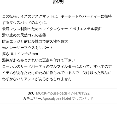
説明
この拡張サイズのデスクマットは、キーボードをパーティーに招待
するマウスパッドのように、
最適マウス制御のためのマイクロウェーブ ポリエステル表面
滑り止めの天然ゴムの基盤
防眩エッジと耐ピル性面で耐久性を最大
光とレーザーマウスをサポート
厚さ: 0.1 インチ/3mm
湿気がある布ときれいに斑点を付けて下さい
ローカルのサードパーティのフルフィルダーによって、すべてのア
イテムがあなただけのために作られているので、受け取った製品に
わずかなバリアンスがあるかもしれません
SKU
:
MOCK-mouse-pads-1744781322
カテゴリー
:
Apocalypse Hotel マウスパッド
,