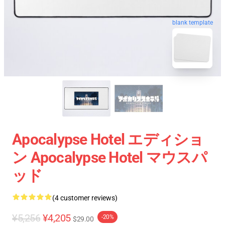
blank template
Apocalypse Hotel エディショ
ン Apocalypse Hotel マウスパ
ッド
(4 customer reviews)
¥5,256
¥4,205
-20%
$29.00