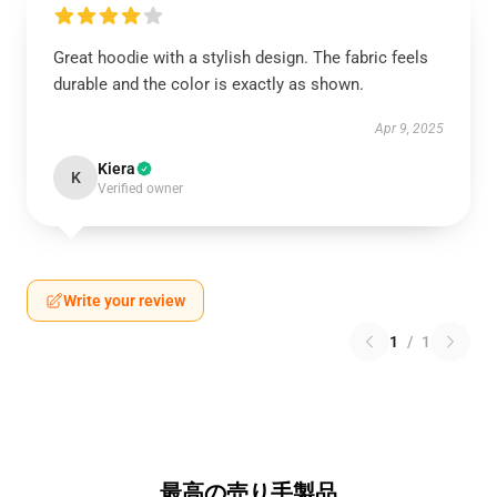
Great hoodie with a stylish design. The fabric feels
durable and the color is exactly as shown.
Apr 9, 2025
Kiera
K
Verified owner
Write your review
1
/
1
最高の売り手製品