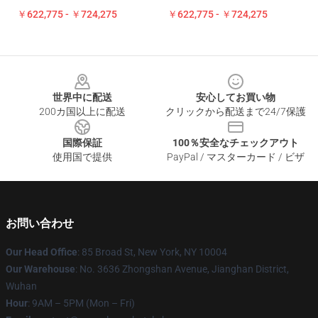
￥622,775 - ￥724,275
￥622,775 - ￥724,275
Footer
世界中に配送
安心してお買い物
200カ国以上に配送
クリックから配送まで24/7保護
国際保証
100％安全なチェックアウト
使用国で提供
PayPal / マスターカード / ビザ
お問い合わせ
Our Head Office
: 85 Broad St, New York, NY 10004
Our Warehouse
: No. 3636 Zhongshan Avenue, Jianghan District,
Wuhan
Hour
: 9AM – 5PM (Mon – Fri)