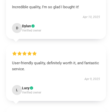
Incredible quality, I’m so glad I bought it!
Apr 10, 2025
Dylan
D
Verified owner
User-friendly quality, definitely worth it, and fantastic
service.
Apr 9, 2025
Lucy
L
Verified owner