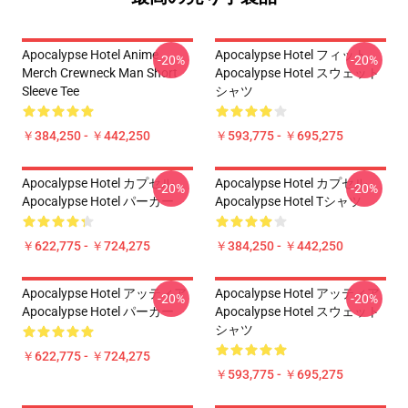
Apocalypse Hotel Anime
Apocalypse Hotel フィット
-20%
-20%
Merch Crewneck Man Short
Apocalypse Hotel スウェット
Sleeve Tee
シャツ
￥384,250 - ￥442,250
￥593,775 - ￥695,275
Apocalypse Hotel カプセル
Apocalypse Hotel カプセル
-20%
-20%
Apocalypse Hotel パーカー
Apocalypse Hotel Tシャツ
￥622,775 - ￥724,275
￥384,250 - ￥442,250
Apocalypse Hotel アッティア
Apocalypse Hotel アッティア
-20%
-20%
Apocalypse Hotel パーカー
Apocalypse Hotel スウェット
シャツ
￥622,775 - ￥724,275
￥593,775 - ￥695,275