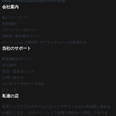
Email
: contact@apocalypse-hotel.shop
会社案内
私たちについて
利用規約
プライバシーポリシー
DMCA - 著作権ポリシー
カリフォルニアSB657: サプライチェーンの透明性法
当社のサポート
配送&配送ポリシー
支払条件
返品・返金ポリシー
お問い合わせ
カスタマーサポート(FAQ)
スタッフ
私達の店
世界トップクラスのチームによってデザインされた高品質な製品を
お届けします。 スタイリッシュで綺麗な商品をご用意しておりま