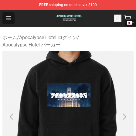
FREE
shipping on orders over $100
Apocalypse Hotel Shop - Official Apocalypse Hotel Merc
Open menu
ホーム
/
Apocalypse Hotel ログイン
/
Apocalypse Hotel パーカー