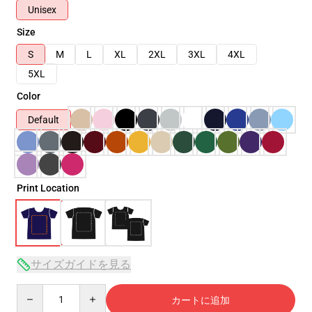
Unisex
Size
S
M
L
XL
2XL
3XL
4XL
5XL
Color
Default
Print Location
サイズガイドを見る
Quantity
カートに追加