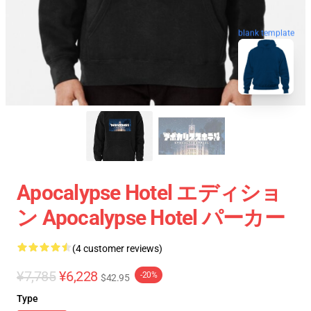
blank template
Apocalypse Hotel エディショ
ン Apocalypse Hotel パーカー
(4 customer reviews)
¥7,785
¥6,228
-20%
$42.95
Type