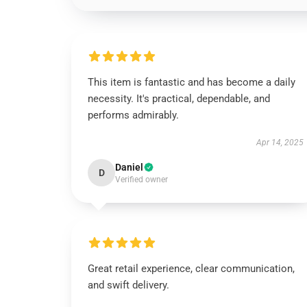
This item is fantastic and has become a daily
necessity. It's practical, dependable, and
performs admirably.
Apr 14, 2025
Daniel
D
Verified owner
Great retail experience, clear communication,
and swift delivery.