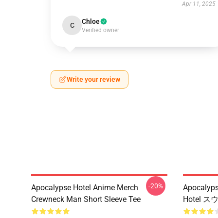
Apr 11, 2025
Chloe
C
Verified owner
Write your review
-20%
Apocalypse Hotel Anime Merch
Apocalyp
Crewneck Man Short Sleeve Tee
Hotel