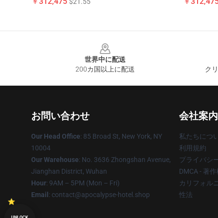
￥312,475
￥312,47
$21.55
Footer
世界中に配送
200カ国以上に配送
クリ
お問い合わせ
会社案内
Our Head Office
: 85 Broad St, New York, NY
私たちにつ
10004
利用規約
Our Warehouse
: No. 3636 Zhongshan Avenue,
プライバシ
Jianghan District, Wuhan
DMCA - 
Hour
: 9AM – 5PM (Mon – Fri)
カリフォルニ
Email
: contact@apocalypse-hotel.shop
性法
UNLOCK