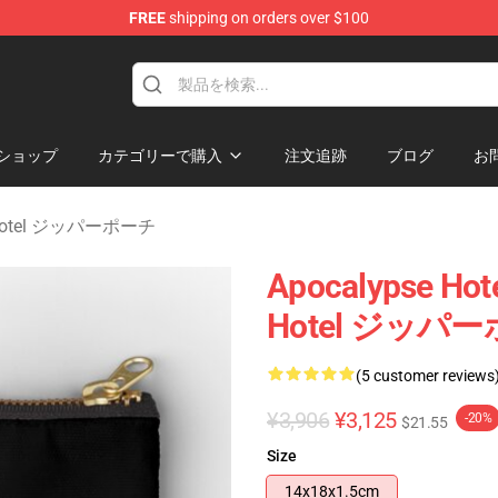
FREE
shipping on orders over $100
rchandise Store
ショップ
カテゴリーで購入
注文追跡
ブログ
お
e Hotel ジッパーポーチ
Apocalypse H
Hotel ジッパ
(5 customer reviews
¥3,906
¥3,125
-20%
$21.55
Size
14x18x1.5cm