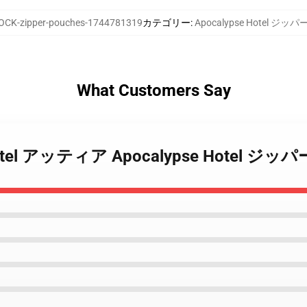
CK-zipper-pouches-1744781319
カテゴリー
:
Apocalypse Hotel ジ
What Customers Say
se Hotel アッティア Apocalypse Hotel 