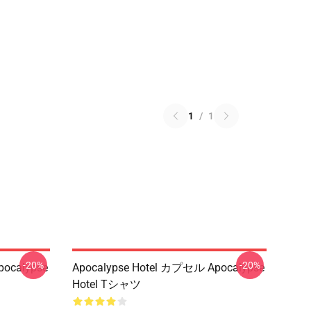
1
/
1
-20%
-20%
ocalypse
Apocalypse Hotel カプセル Apocalypse
Hotel Tシャツ