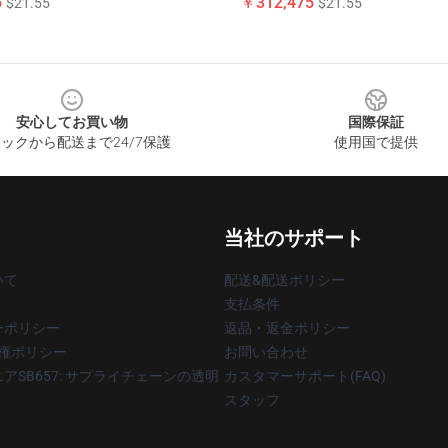
5
￥312,475
$21.55
$21.55
安心してお買い物
国際保証
ックから配送まで24/7保護
使用国で提供
当社のサポート
いて
配送&配送ポリシー
支払条件
ーポリシー
返品・返金ポリシー
著作権ポリシー
お問い合わせ
アSB657: サプライチェーンの透明
カスタマーサポート(FAQ)
スタッフ