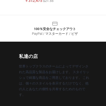
￥312,475
$21.55
100％安全なチェックアウト
PayPal / マスターカード / ビザ
私達の店
世界トップクラスのチームによってデザインさ
れた高品質な製品をお届けします。 スタイリッ
シュで綺麗な商品をご用意しております。 これ
は、個々のスタイルを表示するだけでなく、他
の人とあなたの個性を共有するためのもので
す。