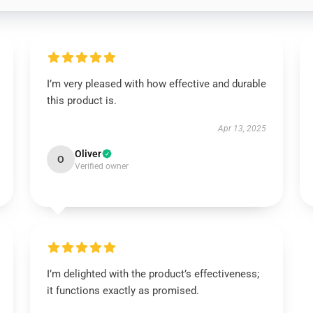
I’m very pleased with how effective and durable
this product is.
Apr 13, 2025
Oliver
O
Verified owner
I’m delighted with the product’s effectiveness;
it functions exactly as promised.