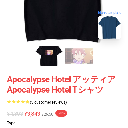
blank template
Apocalypse Hotel アッティア
Apocalypse Hotel Tシャツ
(5 customer reviews)
¥4,803
¥3,843
-20%
$26.50
Type