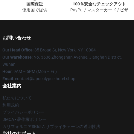
国際保証
100％安全なチェックアウト
使用国で提供
PayPal / マスターカード / ビザ
お問い合わせ
Our Head Office
: 85 Broad St, New York, NY 10004
Our Warehouse
: No. 3636 Zhongshan Avenue, Jianghan District,
Wuhan
Hour
: 9AM – 5PM (Mon – Fri)
Email
: contact@apocalypse-hotel.shop
会社案内
私たちについて
利用規約
プライバシーポリシー
DMCA - 著作権ポリシー
カリフォルニアSB657: サプライチェーンの透明性法
当社のサポート