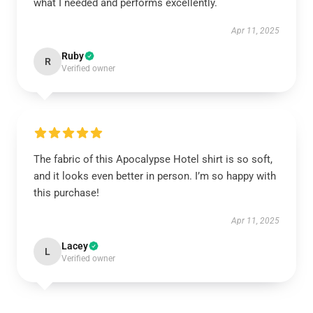
what I needed and performs excellently.
Apr 11, 2025
Ruby
R
Verified owner
The fabric of this Apocalypse Hotel shirt is so soft,
and it looks even better in person. I’m so happy with
this purchase!
Apr 11, 2025
Lacey
L
Verified owner