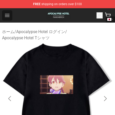
FREE
shipping on orders over $100
Apocalypse Hotel Shop - Official Apocalypse Hotel Merc
Open menu
ホーム
/
Apocalypse Hotel ログイン
/
Apocalypse Hotel Tシャツ