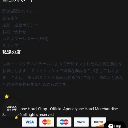
配送&配送ポリシー
支払条件
返品・返金ポリシー
お問い合わせ
カスタマーサポート(FAQ)
スタッフ
私達の店
世界トップクラスのチームによってデザインされた高品質な製品を
お届けします。 スタイリッシュで綺麗な商品をご用意しておりま
す。 これは、個々のスタイルを表示するだけでなく、他の人とあな
たの個性を共有するためのものです。
UNLOCK
© Apocalypse Hotel Shop - Official Apocalypse Hotel Merchandise
10% OFF
Store 2026 all rights reserved
Help