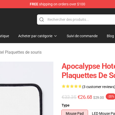
FREE
shipping on orders over $100
rchandise Store
tique
Acheter par catégorie
Suivi de commande
Blog
el Plaquettes de souris
Apocalypse Hote
Plaquettes De S
(3 customer reviews
€33.35
€26.68
-20%
$29.00
Type
Mouse Pad
LED Mouse P