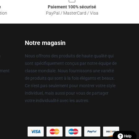
e
Paiement 100% sécurisé
tion
PayPal / MasterCard / Visa
Notre magasin
n
Nous offrons des produits de haute qualité qui
sont spécifiquement conçus par notre équipe de
ement
classe mondiale. Nous fournissons une variété
de produits qui sont à la fois élégants et beaux.
Ce n'est pas seulement pour montrer votre style
individuel, mais aussi pour vous de partager
votre individualité avec les autres.
Help