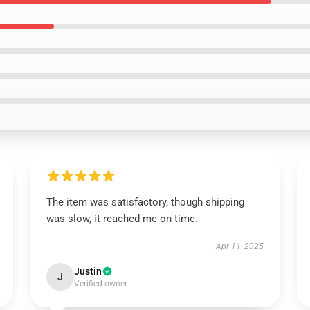
The item was satisfactory, though shipping
was slow, it reached me on time.
Apr 11, 2025
Justin
J
Verified owner