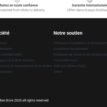
hetez en toute confiance
Garantie international
otected from clicks to delivery
Offert dans le pays d'utilisa
ciété
Notre soutien
 nous
Politiques d'expédition et de livraiso
énérales
Conditions de paiement
 confidentialité
Politiques de retour et de rembours
que sur le droit d'auteur
Contactez-nous
Loi sur la transparence de la chaîne
Aide aux clients (FAQ)
onnement
Vente
se Store 2026 all rights reserved