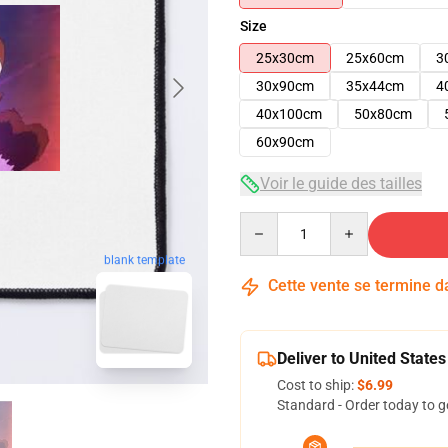
Size
25x30cm
25x60cm
3
30x90cm
35x44cm
4
40x100cm
50x80cm
60x90cm
Voir le guide des tailles
Quantity
blank template
Cette vente se termine 
Deliver to United States
Cost to ship:
$6.99
Standard - Order today to g