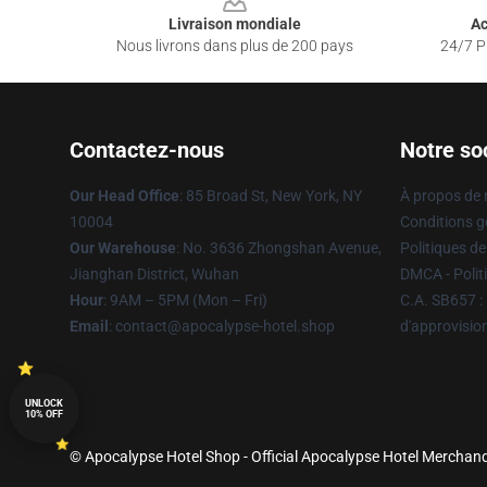
Livraison mondiale
Ac
Nous livrons dans plus de 200 pays
24/7 Pr
Contactez-nous
Notre so
Our Head Office
: 85 Broad St, New York, NY
À propos de
10004
Conditions g
Our Warehouse
: No. 3636 Zhongshan Avenue,
Politiques de
Jianghan District, Wuhan
DMCA - Politi
Hour
: 9AM – 5PM (Mon – Fri)
C.A. SB657 : 
Email
: contact@apocalypse-hotel.shop
d'approvisi
UNLOCK
10% OFF
© Apocalypse Hotel Shop - Official Apocalypse Hotel Merchandi