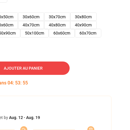
0x50cm
30x60cm
30x70cm
30x80cm
0x60cm
40x70cm
40x80cm
40x90cm
50x90cm
50x100cm
60x60cm
60x70cm
AJOUTER AU PANIER
dans
04
:
53
:
54
et by
Aug. 12 - Aug. 19