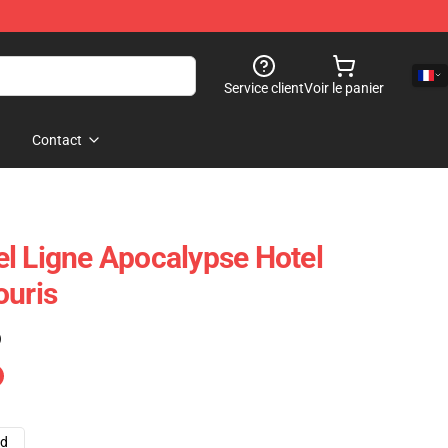
Service client
Voir le panier
Contact
l Ligne Apocalypse Hotel
ouris
)
ad