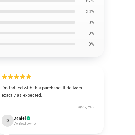
67%
33%
0%
0%
0%
I’m thrilled with this purchase; it delivers
exactly as expected.
Apr 9, 2025
Daniel
D
Verified owner