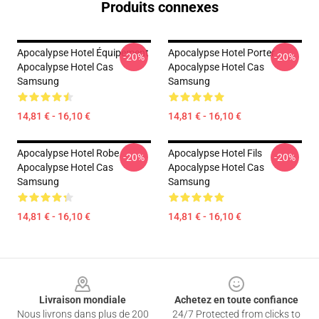
Produits connexes
Apocalypse Hotel Équipement
Apocalypse Hotel Porter
-20%
-20%
Apocalypse Hotel Cas
Apocalypse Hotel Cas
Samsung
Samsung
14,81 € - 16,10 €
14,81 € - 16,10 €
Apocalypse Hotel Robe
Apocalypse Hotel Fils
-20%
-20%
Apocalypse Hotel Cas
Apocalypse Hotel Cas
Samsung
Samsung
14,81 € - 16,10 €
14,81 € - 16,10 €
Footer
Livraison mondiale
Achetez en toute confiance
Nous livrons dans plus de 200
24/7 Protected from clicks to