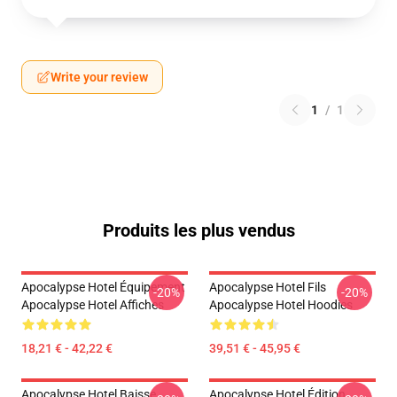
Write your review
1
/
1
Produits les plus vendus
Apocalypse Hotel Équipement
Apocalypse Hotel Fils
-20%
-20%
Apocalypse Hotel Affiches
Apocalypse Hotel Hoodies
18,21 € - 42,22 €
39,51 € - 45,95 €
Apocalypse Hotel Baisse
Apocalypse Hotel Édition