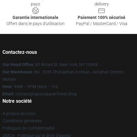
pays
delivery
Garantie internationale
Paiement 100% sécurisé
Offert dans le pays d'utilisation
PayPal / MasterCard / Visa
Contactez-nous
Our Head Office
: 85 Broad St, New York, NY 10004
Our Warehouse
: No. 3636 Zhongshan Avenue, Jianghan District,
Wuhan
Hour
: 9AM – 5PM (Mon – Fri)
Email
: contact@apocalypse-hotel.shop
Notre société
À propos de nous
Conditions générales
Politiques de confidentialité
DMCA - Politique sur le droit d'auteur