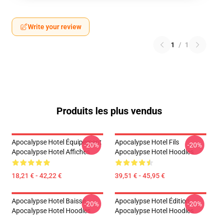
Write your review
1
/
1
Produits les plus vendus
Apocalypse Hotel Équipement
Apocalypse Hotel Fils
-20%
-20%
Apocalypse Hotel Affiches
Apocalypse Hotel Hoodies
18,21 € - 42,22 €
39,51 € - 45,95 €
Apocalypse Hotel Baisse
Apocalypse Hotel Édition
-20%
-20%
Apocalypse Hotel Hoodies
Apocalypse Hotel Hoodies