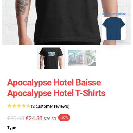
blank template
Apocalypse Hotel Baisse
Apocalypse Hotel T-Shirts
(2 customer reviews)
€30.48
€24.38
-20%
$26.50
Type