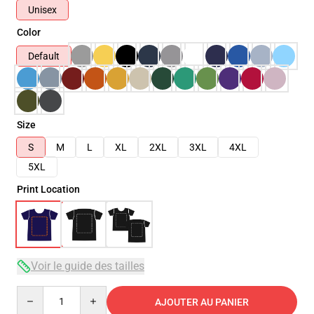
Unisex
Color
Default
Size
S
M
L
XL
2XL
3XL
4XL
5XL
Print Location
Voir le guide des tailles
Quantity
AJOUTER AU PANIER