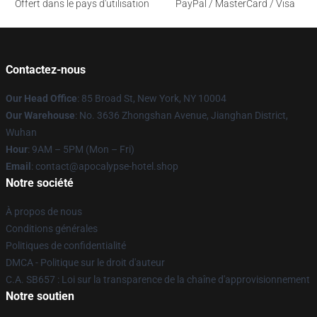
Offert dans le pays d'utilisation
PayPal / MasterCard / Visa
Contactez-nous
Our Head Office
: 85 Broad St, New York, NY 10004
Our Warehouse
: No. 3636 Zhongshan Avenue, Jianghan District,
Wuhan
Hour
: 9AM – 5PM (Mon – Fri)
Email
: contact@apocalypse-hotel.shop
Notre société
À propos de nous
Conditions générales
Politiques de confidentialité
DMCA - Politique sur le droit d'auteur
C.A. SB657 : Loi sur la transparence de la chaîne d'approvisionnement
Notre soutien