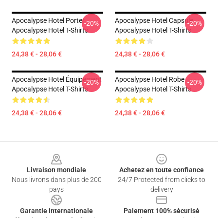
Apocalypse Hotel Porter
Apocalypse Hotel Capsule
-20%
-20%
Apocalypse Hotel T-Shirts
Apocalypse Hotel T-Shirts
24,38 € - 28,06 €
24,38 € - 28,06 €
Apocalypse Hotel Équipement
Apocalypse Hotel Robe
-20%
-20%
Apocalypse Hotel T-Shirts
Apocalypse Hotel T-Shirts
24,38 € - 28,06 €
24,38 € - 28,06 €
Footer
Livraison mondiale
Achetez en toute confiance
Nous livrons dans plus de 200
24/7 Protected from clicks to
pays
delivery
Garantie internationale
Paiement 100% sécurisé