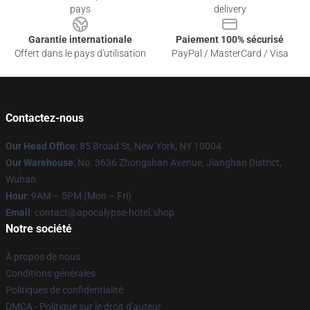
pays
delivery
Garantie internationale
Paiement 100% sécurisé
Offert dans le pays d'utilisation
PayPal / MasterCard / Visa
Contactez-nous
Our Head Office
: 85 Broad St, New York, NY 10004
Our Warehouse
: No. 3636 Zhongshan Avenue, Jianghan District,
Wuhan
Hour
: 9AM – 5PM (Mon – Fri)
Email
: contact@apocalypse-hotel.shop
Notre société
À propos de nous
Conditions générales
Politiques de confidentialité
DMCA - Politique sur le droit d'auteur