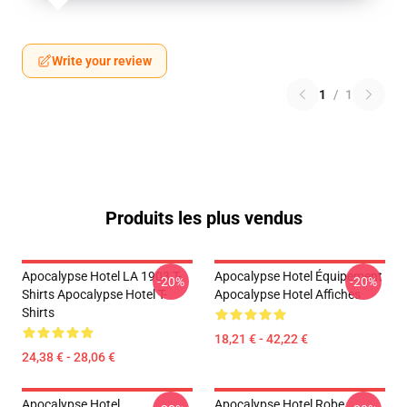
Write your review
1
/
1
Produits les plus vendus
Apocalypse Hotel LA 1903 T-
Apocalypse Hotel Équipement
-20%
-20%
Shirts Apocalypse Hotel T-
Apocalypse Hotel Affiches
Shirts
18,21 € - 42,22 €
24,38 € - 28,06 €
Apocalypse Hotel
Apocalypse Hotel Robe