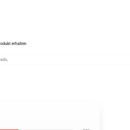
rodukt erhalten
Pads
,