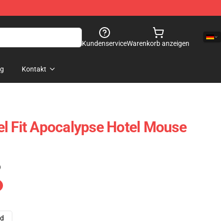
Kundenservice
Warenkorb anzeigen
og
Kontakt
l Fit Apocalypse Hotel Mouse
)
ad