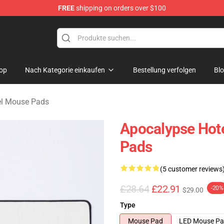
FREE
shipping on orders over $100
rchandise Store
op
Nach Kategorie einkaufen
Bestellung verfolgen
Bl
el Mouse Pads
Apocalypse Hote
Pads
(5 customer reviews
£28.64
£22.91
-20%
$29.00
Type
Mouse Pad
LED Mouse P