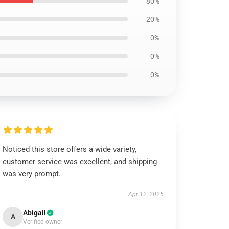
80%
20%
0%
0%
0%
Noticed this store offers a wide variety,
customer service was excellent, and shipping
was very prompt.
Apr 12, 2025
Abigail
A
Verified owner