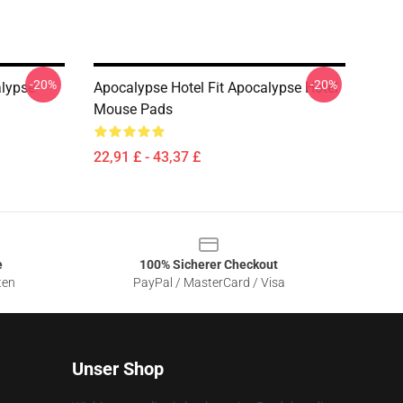
-20%
-20%
alypse
Apocalypse Hotel Fit Apocalypse Hotel
Mouse Pads
22,91 £ - 43,37 £
e
100% Sicherer Checkout
ten
PayPal / MasterCard / Visa
Unser Shop