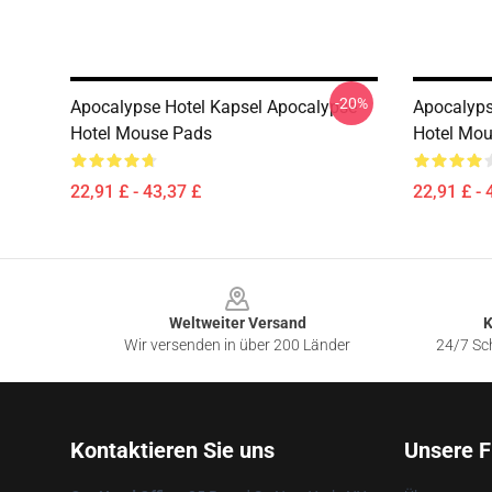
-20%
Apocalypse Hotel Kapsel Apocalypse
Apocalyps
Hotel Mouse Pads
Hotel Mo
22,91 £ - 43,37 £
22,91 £ - 
Footer
Weltweiter Versand
K
Wir versenden in über 200 Länder
24/7 Sch
Kontaktieren Sie uns
Unsere F