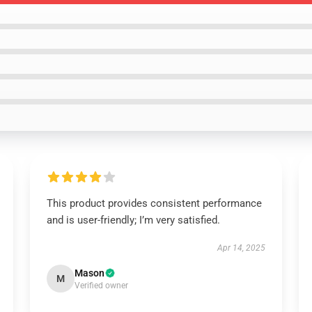
This product provides consistent performance
and is user-friendly; I’m very satisfied.
Apr 14, 2025
Mason
M
Verified owner