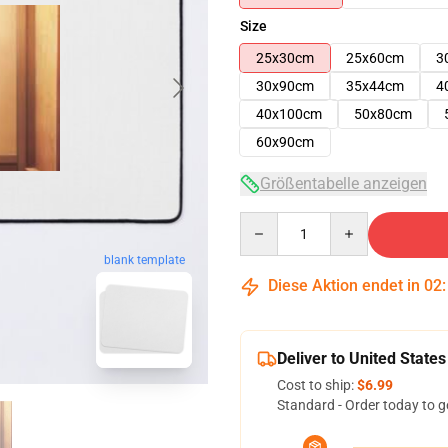
Size
25x30cm
25x60cm
3
30x90cm
35x44cm
4
40x100cm
50x80cm
60x90cm
Größentabelle anzeigen
Quantity
blank template
Diese Aktion endet in
02
Deliver to United States
Cost to ship:
$6.99
Standard - Order today to g