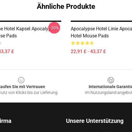
Ähnliche Produkte
-20%
e Hotel Kapsel Apocalypse
Apocalypse Hotel Linie Apoc
use Pads
Hotel Mouse Pads
43,37 £
22,91 £ - 43,37 £
aufen Sie mit Vertrauen
Internationale Garanti
utz von Klicks bis zur Lieferung
Im Nutzungsland angebo
irma
Unsere Unterstützung