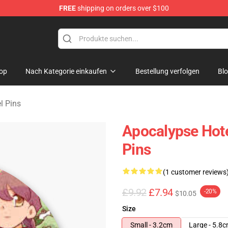
FREE
shipping on orders over $100
rchandise Store
op
Nach Kategorie einkaufen
Bestellung verfolgen
Bl
l Pins
Apocalypse Hot
Pins
(1 customer reviews
£9.92
£7.94
-20%
$10.05
Size
Small - 3.2cm
Large - 5.8