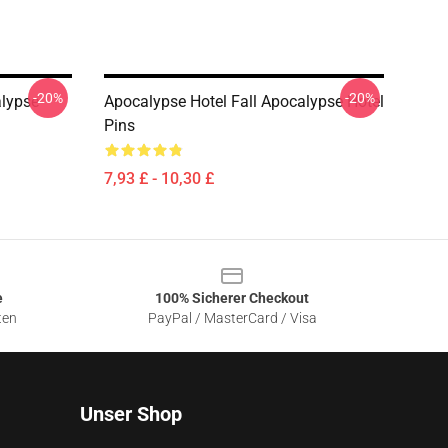
-20%
-20%
alypse
Apocalypse Hotel Fall Apocalypse Hotel
Pins
7,93 £ - 10,30 £
e
100% Sicherer Checkout
ten
PayPal / MasterCard / Visa
Unser Shop