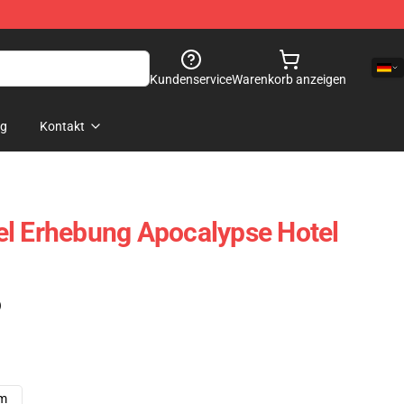
Kundenservice
Warenkorb anzeigen
og
Kontakt
el Erhebung Apocalypse Hotel
)
cm