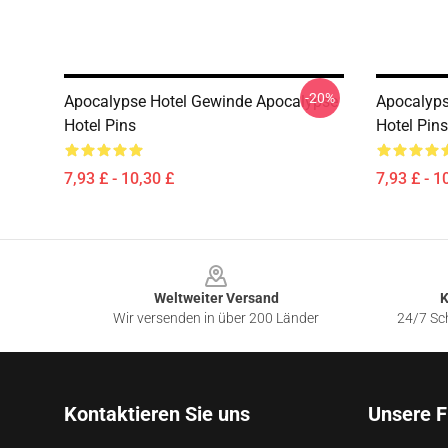
-20%
Apocalypse Hotel Gewinde Apocalypse
Apocalyps
Hotel Pins
Hotel Pins
7,93 £ - 10,30 £
7,93 £ - 1
Footer
Weltweiter Versand
K
Wir versenden in über 200 Länder
24/7 Sch
Kontaktieren Sie uns
Unsere F