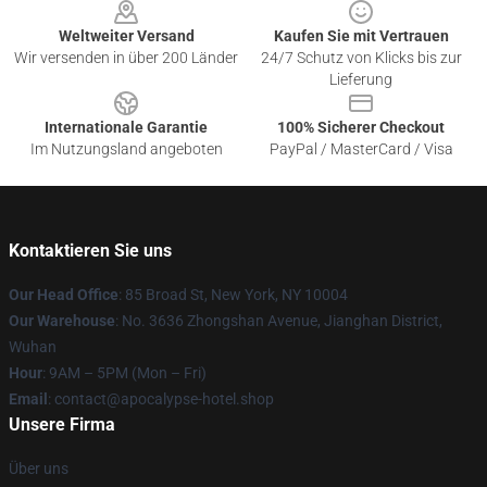
Weltweiter Versand
Kaufen Sie mit Vertrauen
Wir versenden in über 200 Länder
24/7 Schutz von Klicks bis zur
Lieferung
Internationale Garantie
100% Sicherer Checkout
Im Nutzungsland angeboten
PayPal / MasterCard / Visa
Kontaktieren Sie uns
Our Head Office
: 85 Broad St, New York, NY 10004
Our Warehouse
: No. 3636 Zhongshan Avenue, Jianghan District,
Wuhan
Hour
: 9AM – 5PM (Mon – Fri)
Email
: contact@apocalypse-hotel.shop
Unsere Firma
Über uns