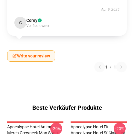
Apr 9, 2025
Corey
C
Verified owner
Write your review
1
/
1
Beste Verkäufer Produkte
Apocalypse Hotel Anime
Apocalypse Hotel Fit
-20%
-20%
Merch Crewneck Man Short
Apocalypse Hotel Süßigkeiten