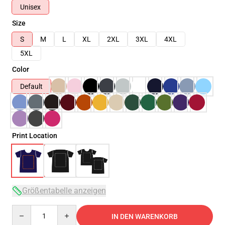
Unisex
Size
S
M
L
XL
2XL
3XL
4XL
5XL
Color
Default
Print Location
Größentabelle anzeigen
Quantity
IN DEN WARENKORB