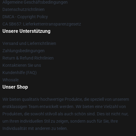
Allgemeine Geschäftsbedingungen
Datenschutzrichtlinien
DMCA - Copyright Policy
CA SB657: Lieferkettentransparenzgesetz
Unsere Unterstützung
Versand und Lieferrichtlinien
Zahlungsbedingungen
Return & Refund Richtlinien
Kontaktieren Sie uns
Kundenhilfe (FAQ)
Whosale
Unser Shop
Wir bieten qualitativ hochwertige Produkte, die speziell von unserem
erstklassigen Team entwickelt werden. Wir bieten eine Vielzahl von
Produkten, die sowohl stilvoll als auch schön sind. Dies ist nicht nur,
um Ihren individuellen Stil zu zeigen, sondern auch für Sie, Ihre
Individualität mit anderen zu teilen.