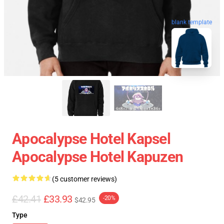
blank template
Apocalypse Hotel Kapsel
Apocalypse Hotel Kapuzen
(5 customer reviews)
£42.41
£33.93
-20%
$42.95
Type